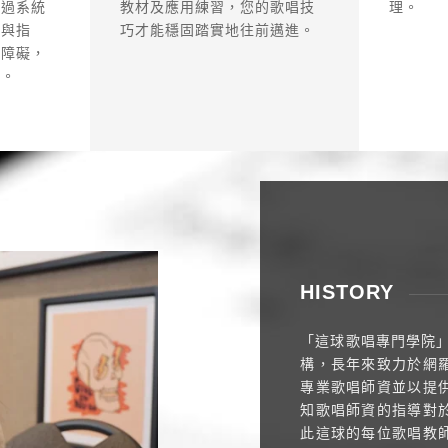
理。
教材及應用練習，您的歌唱技
透過系統
巧才能穩固踏實地往前邁進。
議與指
破障礙，
碑。
HISTORY
「這球歌唱專門學院」
構，長年來致力於網
專業歌唱師資並以提
知歌唱師資的指導對
此這球的每位歌唱教