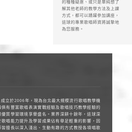
的種種疑慮、或只是單純想了
解其他老師的教學方法及上課
方式，都可以踴躍參加講座，
這球的專業歌唱師資將誠摯地
為您服務。
成立於2006年，現為台北最大規模流行歌唱教學機
羅俱有豐富歌唱表演實戰經驗及歌唱技巧教學經驗的
供優質學習環境享譽盛名。業界深耕十餘年，這球深
於歌唱能力提升及學習成果佔有舉足輕重的影響，因
師皆擅長以深入淺出、生動有趣的方式教授各項唱歌