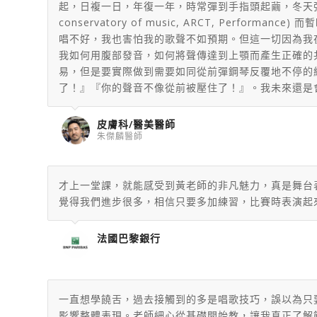
起，日複一日，年復一年，時常彈到手指頭起繭，冬天彈
conservatory of music, ARCT, P
唱不好，我也害怕我的歌聲不如預期。但這一切因為我
我如何用腹部發音，如何將聲傳達到上顎而產生正確的
易，但是要實際做到需要如同從前彈鋼琴反覆地不停的
了！』『你的聲音不像從前被壓住了！』。我未來還是
皮膚科/醫美醫師
朱傑麟醫師
才上一堂課，就能感受到黃老師的非凡魅力，
真是舞台
覺得我們進步很多，相信只要多加練習，
比賽時表演起
法國巴黎銀行
一直想學饒舌，過去接觸到的多是唱歌技巧，誤以為只
影響整體表現。老師細心從基礎開始教，讓我真正了解