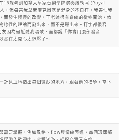
歲考到加拿大皇家音樂學院演奏級執照 (Royal
羨慕很會唱歌的人，但每當我拿起麥克風就是混身的不自在，我害怕我
後，而發生慢慢的改變。王老師很有系統的從零開始，教
物線性的理論而發出來，而不是爆出來。打字都很容
朋友因為最近聽我唱歌，而都說『你會用腹部發音
歌實在太開心太紓壓了～
一針見血地指出每個微妙的地方，
跟著他的指導，當下
需要掌握，例如風格、flow與情緒表達，每個環節都
情感融入歌詞中，收穫滿滿，課程充實又有趣！