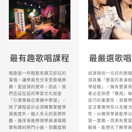
最有趣歌唱課程
最嚴選歌唱
唱歌是一件輕鬆有趣又好玩的
這球相信一位好的歌
事情，讓學員充分享受歌唱樂
須具備「豐富的表演
趣，是這球的使命。因此，我
學經驗」。擁有豐富
們念茲在茲的學習文化就是
者必定熟悉「應用」
「引導學員在樂趣中學習」。
技巧的重要性，其教
除了課程設計必須確實掌握學
定注重實用性以及層
員進度外，融入多元的音樂聆
性，以確保學員能學
聽、循序漸進帶領學員演唱簡
第一要務。而俱有豐
單有趣的熱門小曲，到難度稍
驗者，能預先了解學