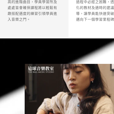
高的進階曲目，學員學習所及
過程中必經之困難，
處處皆會確保課程將以輕鬆有
化的教材及適時的建
趣搭配適度的練習引領學員進
導，讓學員能快速突
入音樂之門。
邁向下一個學習里程