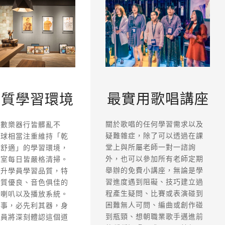
最實用歌唱講座
優質學習環境
關於歌唱的任何學習需求以及
多數樂器行皆髒亂不
疑難雜症，除了可以透過在課
這球相當注重維持「乾
堂上與所屬老師一對一諮詢
「舒適」的學習環境，
外，也可以參加所有老師定期
習室每日皆嚴格清掃。
舉辦的免費小講座，無論是學
提升學員學習品質，特
習進度遇到阻礙、技巧建立過
品質優良、音色俱佳的
程產生疑問、比賽或表演碰到
級喇叭以及播放系統。
困難無人可問、編曲或創作碰
其事，必先利其器，身
到瓶頸、想朝職業歌手邁進前
學員將深刻體認這個道