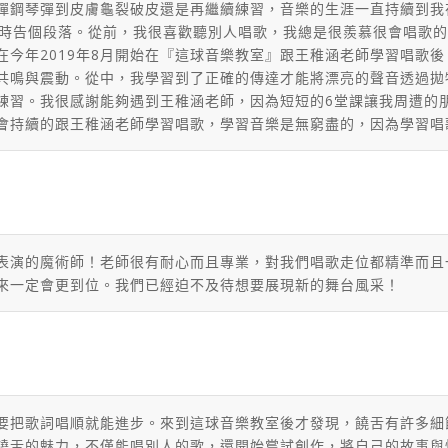
鋼琴彈到皮膚龜裂破皮還是再繼續練習，音樂的生涯一直持續到我在16
erformance) 而暫時告個段落。從前，我很喜歡聽別人唱歌，我總是很
在今年2019年8月開始在『這球音樂教室』跟王稚涵老師學習唱歌
共鳴與震動。從中，我學習到了正確的傳達才能將漂亮的聲音透過拋
練習。我很感謝能夠遇到王稚涵老師，因為短短的6堂課讓我周遭的
會持續的跟王稚涵老師學習唱歌，學習音樂是無窮盡的，因為學習唱
表演的魔術師！老師很有耐心而且專業，
對我們唱歌走位都精準而且
來一定會更到位。
我們已經迫不及待想要展現新的舞台風采！
要把歌詞唱順就能進步。來到這球音樂教室後才發現，饒舌有許多細節
饒舌的魅力，不僅能唱別人的歌，還開始嘗試創作，將自己的故事與