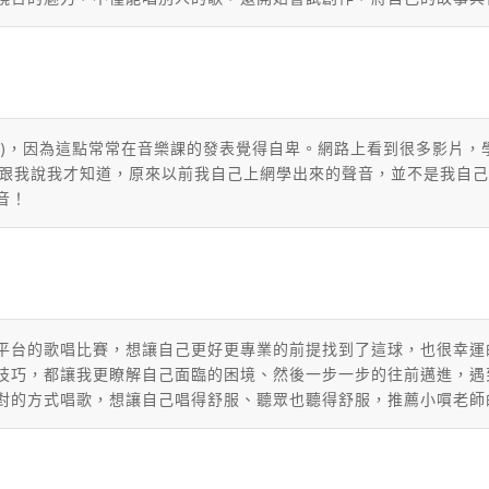
)，
因為這點常常在音樂課的發表覺得自卑。網路上看到很多影片，
跟我說我才知道，
原來以前我自己上網學出來的聲音，並不是我自己
音！
平台的歌唱比賽，想讓自己更好更專業的前提找到了這球，也很幸運
技巧，都讓我更瞭解自己面臨的困境、然後一步一步的往前邁進，遇
對的方式唱歌，想讓自己唱得舒服、聽眾也聽得舒服，推薦小嘪老師