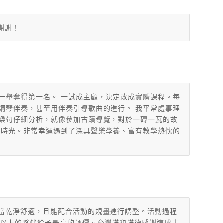
謝謝！
一舉奪得第一名。 一試成主顧，決定改成實體課程。每
鋼琴伴奏，甚至用伴奏引導歌曲的進行。 我平常處事理
樂句仔細分析，就像參加古蹟導覽，對於一磚一瓦的故
的時光。非常幸運遇到了深具聲樂學養、富有教學熱忱的
場地相當乾淨舒適，且能配合活動的規畫進行調整。活動過程
90%以上的夥伴給予最高的評價。台灣諾和諾德感謝這球古