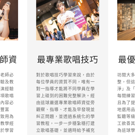
最
最專業歌唱技巧
師資
坊間大
對於歌唱技巧學習來說，由於
唱老師必
整，但
每位學員的資質不同，唯有一
經驗及教
淨」及
對一指導才能將不同學員在學
表演經驗
每間練
習上碰到的困難完整解決。經
每項歌唱
且為了
由這球嚴選專業歌唱師資從旁
學內容必
地選用
觀察、指導、才能及早發現並
次豐富
監聽等
糾正問題，並透過系統化的學
以致用為
工欲善
習教程，一步一步穩紮穩打建
富教學經
為這球
立歌唱基礎，並適時給予補充
員於學習