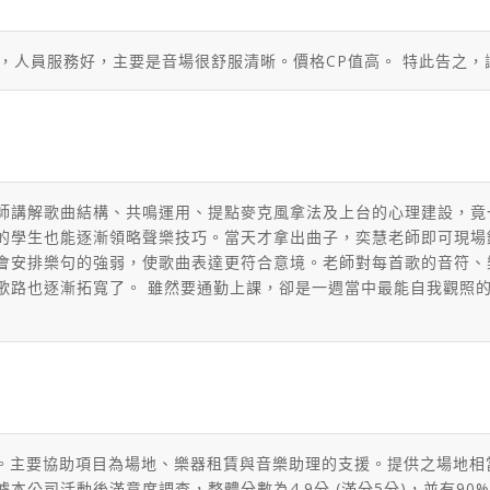
潔，人員服務好，主要是音場很舒服清晰。價格CP值高。 特此告之，
師講解歌曲結構、共鳴運用、提點麥克風拿法及上台的心理建設，竟
的學生也能逐漸領略聲樂技巧。當天才拿出曲子，奕慧老師即可現場
會安排樂句的強弱，使歌曲表達更符合意境。老師對每首歌的音符、
歌路也逐漸拓寬了。 雖然要通勤上課，卻是一週當中最能自我觀照
 (31人)。主要協助項目為場地、樂器租賃與音樂助理的支援。提供之
根據本公司活動後滿意度調查，整體分數為4.9分 (滿分5分)，並有