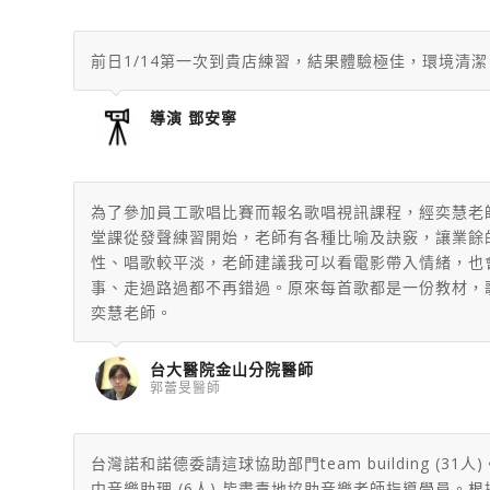
前日1/14第一次到貴店練習，結果體驗極佳，環境清
導演 鄧安寧
為了參加員工歌唱比賽而報名歌唱視訊課程，經奕慧老
堂課從發聲練習開始，老師有各種比喻及訣竅，讓業餘
性、唱歌較平淡，老師建議我可以看電影帶入情緒，也
事、走過路過都不再錯過。原來每首歌都是一份教材，
奕慧老師。
台大醫院金山分院醫師
郭蕾旻醫師
台灣諾和諾德委請這球協助部門team building
中音樂助理 (6人) 皆盡責地協助音樂老師指導學員。