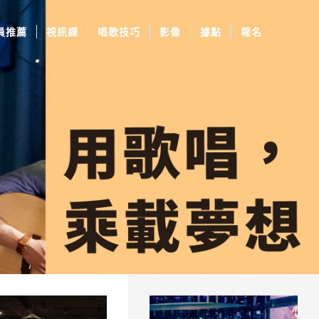
員推薦
視訊課
唱歌技巧
影像
據點
報名