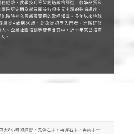
實務經驗、教學技巧等皆經過嚴格篩選，教學品質及
本學院更定期為學員開設各項多元主題的歌唱講座，
們能時時補充最新最實用的歌唱知識。長年以來這球
客層從4歲到60歲、對象從初學入門者、進階研修
藝人、企業社團培訓等皆包含其中，近十年來已培育
樂人。
每天8小時的練習，先彈左手，再彈右手，再兩手一