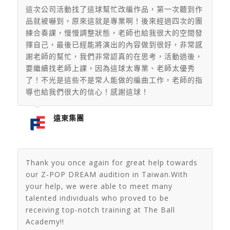
這次公司活動找了這球幫忙改編作品，第一次聽到作
品就被嚇到，
原來這就是專業啊！後來經過四次的團
練合奏課，
慢慢調整狀態，老師也給我很大的空間發
揮自己，
最後已經能將演出的內容做到很好，非常感
謝老師的幫忙，
我們非常認真的在思考，活動過後，
要繼續找老師上課，
因為這球太專業、老師太優秀
了！不光是這些不是常人能做的編曲工作，
老師的指
導也給我們很大的信心！感謝這球！
遠東集團
Thank you once again for great help towards
our Z-POP DREAM audition in Taiwan.With
your help, we were able to meet many
talented individuals who proved to be
receiving top-notch training at The Ball
Academy!!