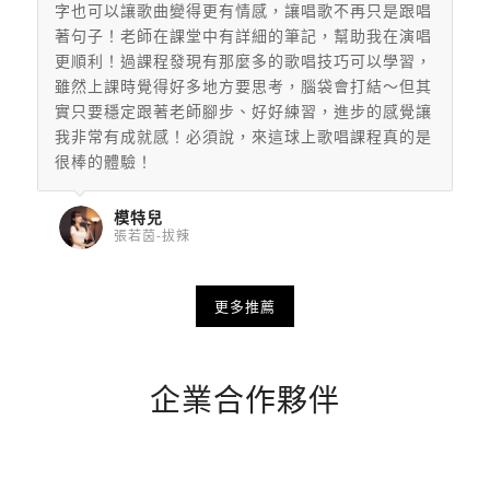
字也可以讓歌曲變得更有情感，
讓唱歌不再只是跟唱
著句子！老師在課堂中有詳細的筆記，幫助我在演唱
更順利！過課程發現有那麼多的歌唱技巧可以學習，
雖然上課時覺得好多地方要思考，腦袋會打結～但其
實只要穩定跟著老師腳步、好好練習，
進步的感覺讓
我非常有成就感！必須說，來這球上歌唱課程真的是
很棒的體驗！
模特兒
張若茵-拔辣
更多推薦
企業合作夥伴