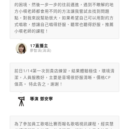
的困境、然後一步一步的往前邁進，遇到不瞭解的地
方小嘪老師都會用不同的方法讓我嘗試去找到問題
點，對我來說幫助很大，如果希望自己可以用對的方
式唱歌，想讓自己唱得舒服、聽眾也聽得舒服，推薦
小嘪老師的課程！
17直播主
廖智涓(涓涓)
前日1/14第一次到貴店練習，結果體驗極佳，環境清
潔，人員服務好，主要是音場很舒服清晰。價格CP
值高。 特此告之，謝謝！
導演 鄧安寧
為了參加員工歌唱比賽而報名歌唱視訊課程，經奕慧