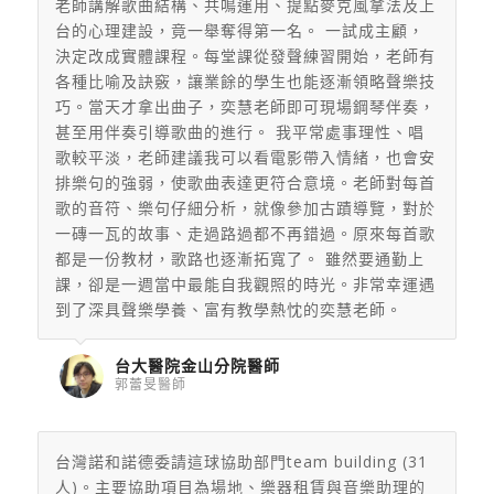
老師講解歌曲結構、共鳴運用、提點麥克風拿法及上
台的心理建設，竟一舉奪得第一名。 一試成主顧，
決定改成實體課程。每堂課從發聲練習開始，老師有
各種比喻及訣竅，讓業餘的學生也能逐漸領略聲樂技
巧。當天才拿出曲子，奕慧老師即可現場鋼琴伴奏，
甚至用伴奏引導歌曲的進行。 我平常處事理性、唱
歌較平淡，老師建議我可以看電影帶入情緒，也會安
排樂句的強弱，使歌曲表達更符合意境。老師對每首
歌的音符、樂句仔細分析，就像參加古蹟導覽，對於
一磚一瓦的故事、走過路過都不再錯過。原來每首歌
都是一份教材，歌路也逐漸拓寬了。 雖然要通勤上
課，卻是一週當中最能自我觀照的時光。非常幸運遇
到了深具聲樂學養、富有教學熱忱的奕慧老師。
台大醫院金山分院醫師
郭蕾旻醫師
台灣諾和諾德委請這球協助部門team building (31
人)。主要協助項目為場地、樂器租賃與音樂助理的