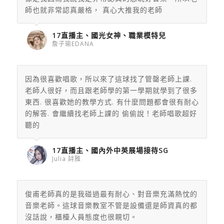
師也就非常認真嚴格， 真心大推我的老師
17直播主、國光女神、職業模特兒
詹子瑜EDANA
因為很喜歡唱歌，所以來了這球找了管罄老師上課.
老師人很好，而且跟老師學的第一學期就學到了很多
東西. 很喜歡她的教學方式. 有什麼問題都會很有耐心
的解答. 會繼續找老師上課的 偷偷說！老師唱歌超好
聽的
17直播主、國內外中英展場接待SG
Julia 詩雅
俊甫老師真的是我碰過最有耐心、
對音樂充滿熱忱的
音樂老師。這球音樂教室不管是設備還是師資真的
都
沒話說，櫃檯人員態度也很親切。