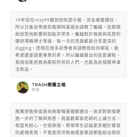
10年前在roxy99聽到他吼腔示範，完全被震攝住，
所以日後自學遇到瓶頸時直接去請教了蝙蝠，從那開
始就受他影響與指點非常多，蝙蝠對於唱歌與吼腔的
鑽研堪稱博士等級，每一次的見面都是分享更深的
digging。而現在很多初學者來請教我如何嘶吼，我
希望還是請更專業的來，所以蝙蝠推出的這套課程，
我相信能拯救為嘶吼所苦的人們，也能為這個精神灌
注新血。
TRASH樂團主唱
阿夜
推薦想進修或是尚無歌唱基礎都適合，
追求對歌唱更
進一步的了解與熟悉，我喜歡蓁瑜老師的上課方式，
相當有耐心，也很熱情，帶領學生認識更多關於聲音
的處理表現，
不管是西洋歌曲還是華語都能給出很好