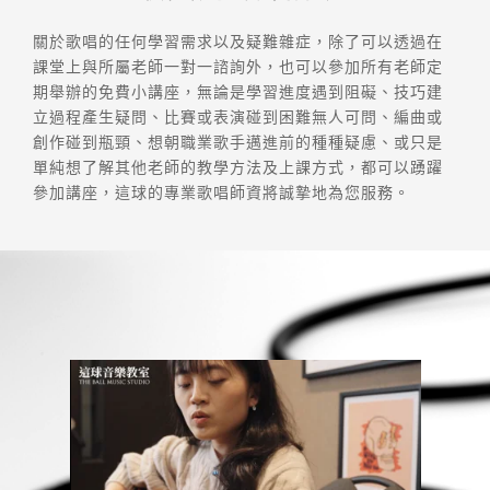
關於歌唱的任何學習需求以及疑難雜症，除了可以透過在
課堂上與所屬老師一對一諮詢外，也可以參加所有老師定
期舉辦的免費小講座，無論是學習進度遇到阻礙、技巧建
立過程產生疑問、比賽或表演碰到困難無人可問、編曲或
創作碰到瓶頸、想朝職業歌手邁進前的種種疑慮、或只是
單純想了解其他老師的教學方法及上課方式，都可以踴躍
參加講座，這球的專業歌唱師資將誠摯地為您服務。