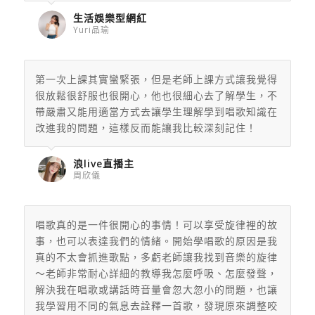
生活娛樂型網紅
Yuri品瑜
第一次上課其實蠻緊張，但是老師上課方式讓我覺得
很放鬆很舒服也很開心，他也很細心去了解學生，不
帶嚴肅又能用適當方式去讓學生理解學到唱歌知識在
改進我的問題，這樣反而能讓我比較深刻記住！
浪live直播主
周欣儀
唱歌真的是一件很開心的事情！可以享受旋律裡的故
事，
也可以表達我們的情緒。開始學唱歌的原因是我
真的不太會抓進歌點，
多虧老師讓我找到音樂的旋律
～老師非常耐心詳細的教導我怎麼呼吸、怎麼發聲，
解決我在唱歌或講話時音量會忽大忽小的問題，也讓
我學習用不同的氣息去詮釋一首歌，
發現原來調整咬