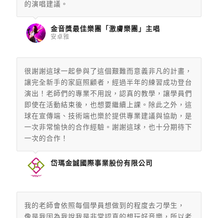
的演唱建議。
金音獎最佳樂團「激膚樂團」主唱
安卓雅
很謝謝這球一起參與了這個艱難而意義非凡的計畫，
讓完全新手的家
庭照顧者，經過半年的練習成功登台
演出！老師們的專業不用說，
認真的教學，讓學員們
即使在活動結束後，也想要繼續上課。除此之
外，這
球在宣傳端、技術端也樂於提供專業建議與協助，是
一次非常
愉快的合作經驗。謝謝這球，也十分期待下
一次的合作！
岱瑪金誠國際事業股份有限公司
我的老師會依照每個學員想做到的程度去刁學生，
像是我因為我說我是非常認真的想玩好音樂，所以老