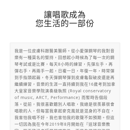
讓唱歌成為
您生活的一部份
我是一位皮膚科跟醫美醫師。從小愛彈鋼琴的我對音
樂有一種莫名的堅持，回想起小時候為了每一次的鋼
琴考試或是比賽，每天8小時的練習，先彈左手，再
彈右手，再兩手一起，日複一日，年復一年，時常彈
到手指頭起繭，冬天彈鋼琴彈到皮膚龜裂破皮還是再
繼續練習，音樂的生涯一直持續到我在16歲考到加拿
大皇家音樂學院演奏級執照 (Royal conservatory
of music, ARCT, Performance) 而暫時告個段
落。從前，我很喜歡聽別人唱歌，我總是很羨慕很會
唱歌的人，但每當我拿起麥克風就是混身的不自在，
我害怕我唱不好，我也害怕我的歌聲不如預期。但這
一切因為我在今年2019年8月開始在『這球音樂教