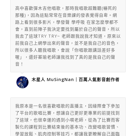
高中喜歡彈木吉他唱歌，那時我唱歌超難聽(嚇死的
那種)，
因為這點常常在音樂課的發表覺得自卑。網
路上看到很多影片，
學發聲 學呼吸 在家怎麼學都不
會，直到前陣子我決定要找到屬於自己的聲音，
所以
我去了這球TRY TRY~
老師跟我說我才知道，
原來以
前我自己上網學出來的聲音，並不是我自己的音色，
所以很多人聽我唱歌，會說「你唱歌跟講話差好多
喔」，
還好蓁瑜老師讓我找到了真的是我自己的聲
音！
木星人 MuSingNan｜百萬人氣影音創作者
我原本是一名很喜歡唱歌的直播主，因緣際會下參加
了平台的歌唱比賽，想讓自己更好更專業的前提找到
了這球，也很幸運的遇到小嘪老師，從為了比賽而客
製化的課程到比賽結束後的基本功、改變唱歌習慣、
學習放鬆、肌肉控制等技巧，都讓我更瞭解自己面臨