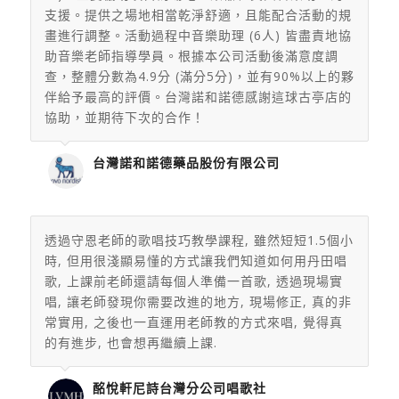
支援。提供之場地相當乾淨舒適，且能配合活動的規
畫進行調整。活動過程中音樂助理 (6人) 皆盡責地協
助音樂老師指導學員。根據本公司活動後滿意度調
查，整體分數為4.9分 (滿分5分)，並有90%以上的夥
伴給予最高的評價。台灣諾和諾德感謝這球古亭店的
協助，並期待下次的合作！
台灣諾和諾德藥品股份有限公司
透過守恩老師的歌唱技巧教學課程, 雖然短短1.5個小
時, 但用很淺顯易懂的方式讓我們知道如何用丹田唱
歌, 上課前老師還請每個人準備一首歌, 透過現場實
唱, 讓老師發現你需要改進的地方, 現場修正, 真的非
常實用, 之後也一直運用老師教的方式來唱, 覺得真
的有進步, 也會想再繼續上課.
酩悅軒尼詩台灣分公司唱歌社