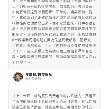
室』跟王稚涵老師學習唱歌後，而發生慢慢的改變。
王老師很有系統的從零開始，教我如何用腹部發音，
如何將聲傳達到上顎而產生正確的共鳴與震動。從
中，我學習到了正確的傳達才能將漂亮的聲音透過拋
物線性的理論而發出來，而不是爆出來。打字都很容
易，但是要實際做到需要如同從前彈鋼琴反覆地不停
的練習。我很感謝能夠遇到王稚涵老師，因為短短的
6堂課讓我周遭的朋友因為最近聽我唱歌，而都說
『你會用腹部發音了！』『你的聲音不像從前被壓住
了！』。我未來還是會持續的跟王稚涵老師學習唱
歌，學習音樂是無窮盡的，因為學習唱歌實在太開心
太紓壓了～
皮膚科/醫美醫師
朱傑麟醫師
才上一堂課，就能感受到黃老師的非凡魅力，
真是舞
台表演的魔術師！老師很有耐心而且專業，
對我們唱
歌走位都精準而且一針見血地指出每個微妙的地方，