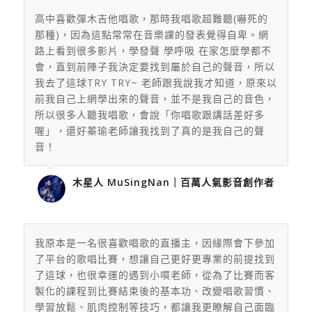
高中喜歡彈木吉他唱歌，那時我唱歌超難聽(嚇死的
那種)，
因為這點常常在音樂課的發表覺得自卑。網
路上看到很多影片，
學發聲 學呼吸 在家怎麼學都不
會，直到前陣子我決定要找到屬於自己的聲音，
所以
我去了這球TRY TRY~
老師跟我說我才知道，
原來以
前我自己上網學出來的聲音，並不是我自己的音色，
所以很多人聽我唱歌，會說「你唱歌跟講話差好多
喔」，
還好蓁瑜老師讓我找到了真的是我自己的聲
音！
木星人 MuSingNan｜百萬人氣影音創作者
我原本是一名很喜歡唱歌的直播主，因緣際會下參加
了平台的歌唱比賽，想讓自己更好更專業的前提找到
了這球，也很幸運的遇到小嘪老師，從為了比賽而客
製化的課程到比賽結束後的基本功、改變唱歌習慣、
學習放鬆、肌肉控制等技巧，都讓我更瞭解自己面臨