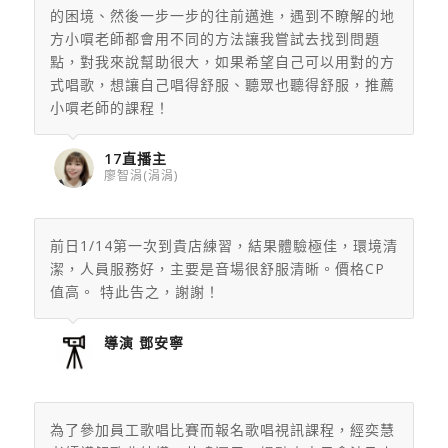
的困境、然後一步一步的往前邁進，遇到不瞭解的地
方小嘪老師都會用不同的方法讓我嘗試去找到問題
點，對我來說幫助很大，如果希望自己可以用對的方
式唱歌，想讓自己唱得舒服、聽眾也聽得舒服，推薦
小嘪老師的課程！
17直播主
廖智涓(涓涓)
前日1/14第一次到貴店練習，結果體驗極佳，環境清
潔，人員服務好，主要是音場很舒服清晰。價格CP
值高。 特此告之，謝謝！
導演 鄧安寧
為了參加員工歌唱比賽而報名歌唱視訊課程，經奕慧