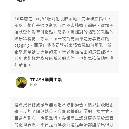
10年前在roxy99聽到他吼腔示範，完全被震攝住，
所以日後自學遇到瓶頸時直接去請教了蝙蝠，從那開
始就受他影響與指點非常多，蝙蝠對於唱歌與吼腔的
鑽研堪稱博士等級，每一次的見面都是分享更深的
digging。而現在很多初學者來請教我如何嘶吼，我
希望還是請更專業的來，所以蝙蝠推出的這套課程，
我相信能拯救為嘶吼所苦的人們，也能為這個精神灌
注新血。
TRASH樂團主唱
阿夜
推薦想進修或是尚無歌唱基礎都適合，
追求對歌唱更
進一步的了解與熟悉，我喜歡蓁瑜老師的上課方式，
相當有耐心，也很熱情，帶領學生認識更多關於聲音
的處理表現，
不管是西洋歌曲還是華語都能給出很好