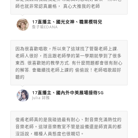
師也就非常認真嚴格， 真心大推我的老師
17直播主、國光女神、職業模特兒
詹子瑜EDANA
因為很喜歡唱歌，所以來了這球找了管罄老師上課.
老師人很好，而且跟老師學的第一學期就學到了很多
東西. 很喜歡她的教學方式. 有什麼問題都會很有耐心
的解答. 會繼續找老師上課的 偷偷說！老師唱歌超好
聽的
17直播主、國內外中英展場接待SG
Julia 詩雅
俊甫老師真的是我碰過最有耐心、
對音樂充滿熱忱的
音樂老師。這球音樂教室不管是設備還是師資真的
都
沒話說，櫃檯人員態度也很親切。