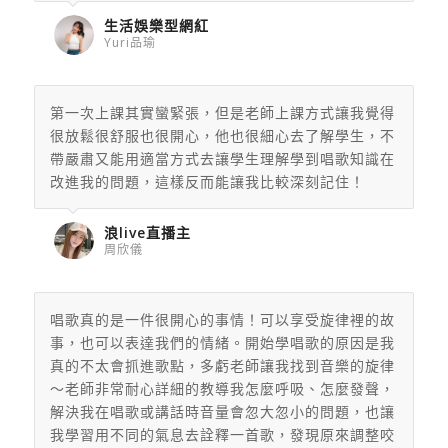
生活娛樂型網紅
Yuri品瑜
第一次上課其實蠻緊張，但是老師上課方式讓我覺得
很放鬆很舒服也很開心，他也很細心去了解學生，不
帶嚴肅又能用適當方式去讓學生理解學到唱歌知識在
改進我的問題，這樣反而能讓我比較深刻記住！
浪live直播主
周欣儀
唱歌真的是一件很開心的事情！可以享受旋律裡的故
事，
也可以表達我們的情緒。開始學唱歌的原因是我
真的不太會抓進歌點，
多虧老師讓我找到音樂的旋律
～老師非常耐心詳細的教導我怎麼呼吸、怎麼發聲，
解決我在唱歌或講話時音量會忽大忽小的問題，也讓
我學習用不同的氣息去詮釋一首歌，
發現原來調整咬