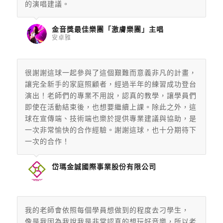
的演唱建議。
金音獎最佳樂團「激膚樂團」主唱
安卓雅
很謝謝這球一起參與了這個艱難而意義非凡的計畫，
讓完全新手的家
庭照顧者，經過半年的練習成功登台
演出！老師們的專業不用說，
認真的教學，讓學員們
即使在活動結束後，也想要繼續上課。除此之
外，這
球在宣傳端、技術端也樂於提供專業建議與協助，是
一次非常
愉快的合作經驗。謝謝這球，也十分期待下
一次的合作！
岱瑪金誠國際事業股份有限公司
我的老師會依照每個學員想做到的程度去刁學生，
像是我因為我說我是非常認真的想玩好音樂，所以老