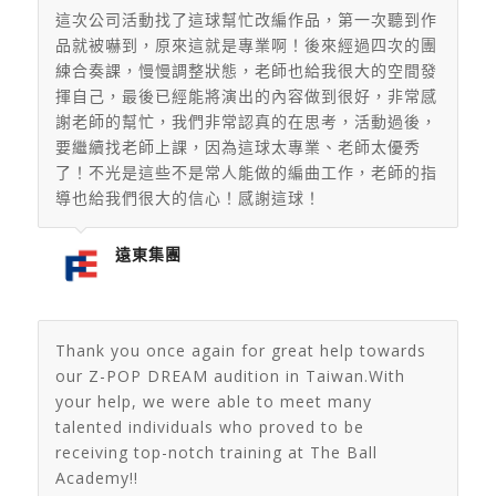
這次公司活動找了這球幫忙改編作品，第一次聽到作
品就被嚇到，
原來這就是專業啊！後來經過四次的團
練合奏課，
慢慢調整狀態，老師也給我很大的空間發
揮自己，
最後已經能將演出的內容做到很好，非常感
謝老師的幫忙，
我們非常認真的在思考，活動過後，
要繼續找老師上課，
因為這球太專業、老師太優秀
了！不光是這些不是常人能做的編曲工作，
老師的指
導也給我們很大的信心！感謝這球！
遠東集團
Thank you once again for great help towards
our Z-POP DREAM audition in Taiwan.With
your help, we were able to meet many
talented individuals who proved to be
receiving top-notch training at The Ball
Academy!!