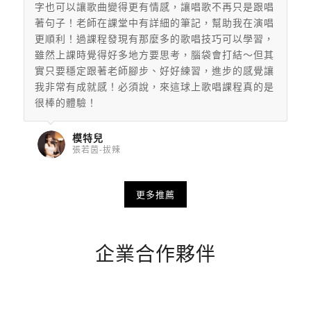
字也可以讓歌曲變得更有情感，
讓唱歌不再只是跟唱
著句子！老師在課堂中有詳細的筆記，幫助我在演唱
更順利！過課程發現有那麼多的歌唱技巧可以學習，
雖然上課時覺得好多地方要思考，腦袋會打結～但其
實只要穩定跟著老師腳步、好好練習，
進步的感覺讓
我非常有成就感！必須說，來這球上歌唱課程真的是
很棒的體驗！
模特兒
張若茵-拔辣
更多推薦
企業合作夥伴