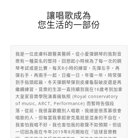
讓唱歌成為
您生活的一部份
我是一位皮膚科跟醫美醫師。從小愛彈鋼琴的我對音
樂有一種莫名的堅持，回想起小時候為了每一次的鋼
琴考試或是比賽，每天8小時的練習，先彈左手，再
彈右手，再兩手一起，日複一日，年復一年，時常彈
到手指頭起繭，冬天彈鋼琴彈到皮膚龜裂破皮還是再
繼續練習，音樂的生涯一直持續到我在16歲考到加拿
大皇家音樂學院演奏級執照 (Royal conservatory
of music, ARCT, Performance) 而暫時告個段
落。從前，我很喜歡聽別人唱歌，我總是很羨慕很會
唱歌的人，但每當我拿起麥克風就是混身的不自在，
我害怕我唱不好，我也害怕我的歌聲不如預期。但這
一切因為我在今年2019年8月開始在『這球音樂教