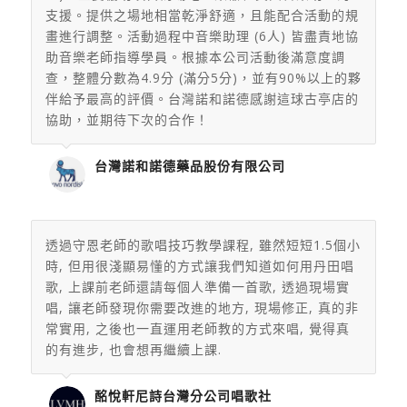
支援。提供之場地相當乾淨舒適，且能配合活動的規
畫進行調整。活動過程中音樂助理 (6人) 皆盡責地協
助音樂老師指導學員。根據本公司活動後滿意度調
查，整體分數為4.9分 (滿分5分)，並有90%以上的夥
伴給予最高的評價。台灣諾和諾德感謝這球古亭店的
協助，並期待下次的合作！
台灣諾和諾德藥品股份有限公司
透過守恩老師的歌唱技巧教學課程, 雖然短短1.5個小
時, 但用很淺顯易懂的方式讓我們知道如何用丹田唱
歌, 上課前老師還請每個人準備一首歌, 透過現場實
唱, 讓老師發現你需要改進的地方, 現場修正, 真的非
常實用, 之後也一直運用老師教的方式來唱, 覺得真
的有進步, 也會想再繼續上課.
酩悅軒尼詩台灣分公司唱歌社