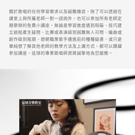
關於歌唱的任何學習需求以及疑難雜症，除了可以透過在
課堂上與所屬老師一對一諮詢外，也可以參加所有老師定
期舉辦的免費小講座，無論是學習進度遇到阻礙、技巧建
立過程產生疑問、比賽或表演碰到困難無人可問、編曲或
創作碰到瓶頸、想朝職業歌手邁進前的種種疑慮、或只是
單純想了解其他老師的教學方法及上課方式，都可以踴躍
參加講座，這球的專業歌唱師資將誠摯地為您服務。