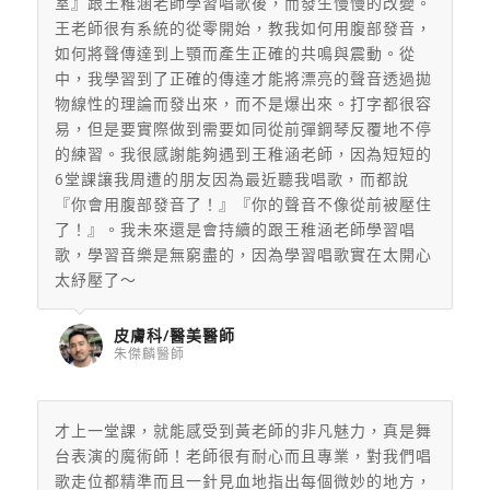
室』跟王稚涵老師學習唱歌後，而發生慢慢的改變。
王老師很有系統的從零開始，教我如何用腹部發音，
如何將聲傳達到上顎而產生正確的共鳴與震動。從
中，我學習到了正確的傳達才能將漂亮的聲音透過拋
物線性的理論而發出來，而不是爆出來。打字都很容
易，但是要實際做到需要如同從前彈鋼琴反覆地不停
的練習。我很感謝能夠遇到王稚涵老師，因為短短的
6堂課讓我周遭的朋友因為最近聽我唱歌，而都說
『你會用腹部發音了！』『你的聲音不像從前被壓住
了！』。我未來還是會持續的跟王稚涵老師學習唱
歌，學習音樂是無窮盡的，因為學習唱歌實在太開心
太紓壓了～
皮膚科/醫美醫師
朱傑麟醫師
才上一堂課，就能感受到黃老師的非凡魅力，
真是舞
台表演的魔術師！老師很有耐心而且專業，
對我們唱
歌走位都精準而且一針見血地指出每個微妙的地方，