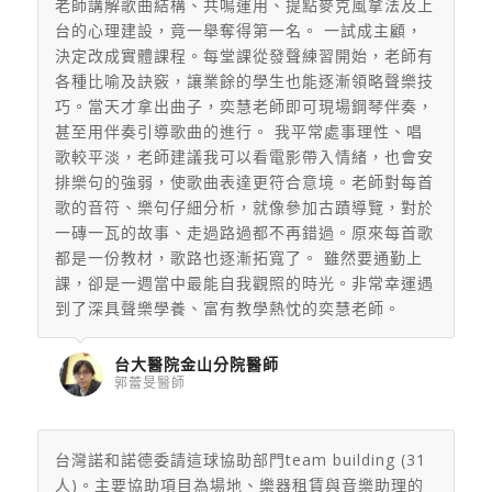
老師講解歌曲結構、共鳴運用、提點麥克風拿法及上
台的心理建設，竟一舉奪得第一名。 一試成主顧，
決定改成實體課程。每堂課從發聲練習開始，老師有
各種比喻及訣竅，讓業餘的學生也能逐漸領略聲樂技
巧。當天才拿出曲子，奕慧老師即可現場鋼琴伴奏，
甚至用伴奏引導歌曲的進行。 我平常處事理性、唱
歌較平淡，老師建議我可以看電影帶入情緒，也會安
排樂句的強弱，使歌曲表達更符合意境。老師對每首
歌的音符、樂句仔細分析，就像參加古蹟導覽，對於
一磚一瓦的故事、走過路過都不再錯過。原來每首歌
都是一份教材，歌路也逐漸拓寬了。 雖然要通勤上
課，卻是一週當中最能自我觀照的時光。非常幸運遇
到了深具聲樂學養、富有教學熱忱的奕慧老師。
台大醫院金山分院醫師
郭蕾旻醫師
台灣諾和諾德委請這球協助部門team building (31
人)。主要協助項目為場地、樂器租賃與音樂助理的