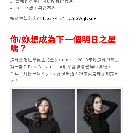
3. 會舞蹈者當日可搭配舞蹈表演
4. 18~26歲，男女不拘
甄選會報名表?
https://lihi1.cc/ubWqt/site
你/妳想成為下一個明日之星
嗎？
這球歌唱班學員王乃萱(Joanne)，2018年經這球舉辦之
第一期Z Pop Dream star明星甄選會雀屏中選後，
今年二月份已以Z-girls 身份出道！根本就是周子瑜接班
人！