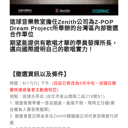
這球音樂教室擔任Zenith公司為Z-POP
Dream Project所舉辦的台灣區內部徵選
合作單位
期望能提供有歌唱才華的學員發揮所長，
邁向國際證明自己的歌唱實力！
【徵選資訊以及條件】
時間：8/17(六) 下午 (
目前已修改為9月中旬，詳細日期
審核通過後會主動通知您
)
地點：這球古亭店 (台北市金山南路二段218號B1)
1. 徵選者需準備一首自選曲，曲風不限，限時五分鐘(需
自備無人聲音樂檔案)
2. 徵選會當日將由多位Zenith韓國總公司代表到場進行評
選