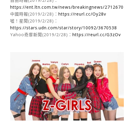
自由時報(2019/2/28)：
https://ent.ltn.com.tw/news/breakingnews/2712670
中國時報(2019/2/28)：
https://reurl.cc/Oy28v
噓！星聞(2019/2/28)：
https://stars.udn.com/star/story/10092/3670538
Yahoo奇摩新聞(2019/2/28)：
https://reurl.cc/G3zOv