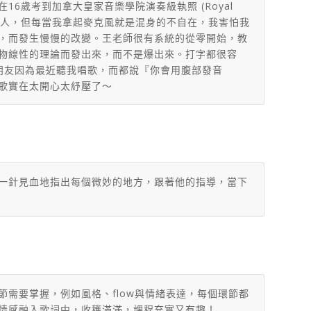
歲考到加拿大皇家音樂學院演奏級執照 (Royal
羨慕很會唱歌的人，但每當我拿起麥克風就是混身的不自在，我害怕我
後，而發生慢慢的改變。王老師很有系統的從零開始，教
物線性的理論而發出來，而不是爆出來。打字都很容
朋友因為最近聽我唱歌，而都說『你會用腹部發音
歌實在太開心太紓壓了～
一針見血地指出每個微妙的地方，
跟著他的指導，當下
需要掌握，例如風格、flow與情緒表達，每個環節都
情感融入歌詞中，收穫滿滿，課程充實又有趣！