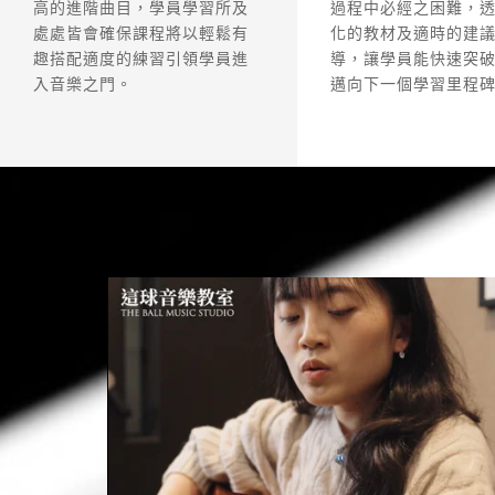
高的進階曲目，學員學習所及
過程中必經之困難，
處處皆會確保課程將以輕鬆有
化的教材及適時的建
趣搭配適度的練習引領學員進
導，讓學員能快速突
入音樂之門。
邁向下一個學習里程