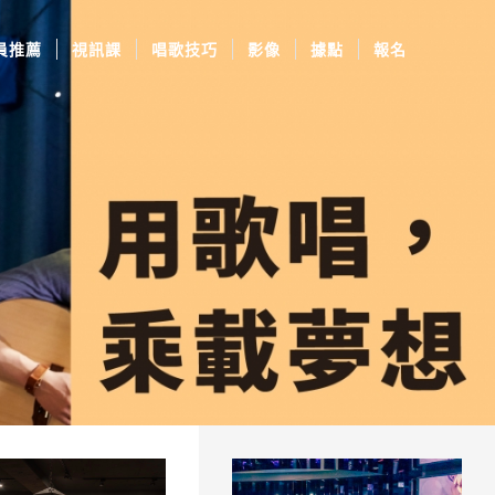
員推薦
視訊課
唱歌技巧
影像
據點
報名