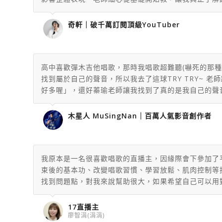
奇軒｜破千萬訂閱頂級YouTuber
高中喜歡彈木吉他唱歌，那時我唱歌超難聽(嚇死的那種
找到屬於自己的聲音，
所以我去了這球TRY TRY~
老師
好多喔」，
還好蓁瑜老師讓我找到了真的是我自己的聲
木星人 MuSingNan｜百萬人氣影音創作者
我原本是一名很喜歡唱歌的直播主，因緣際會下參加了
束後的基本功、改變唱歌習慣、學習放鬆、肌肉控制等
找到問題點，對我來說幫助很大，如果希望自己可以用
17直播主
廖智涓(涓涓)