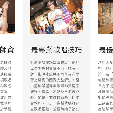
最
最專業歌唱技巧
師資
坊間大
對於歌唱技巧學習來說，由於
唱老師必
整，但
每位學員的資質不同，唯有一
經驗及教
淨」及
對一指導才能將不同學員在學
表演經驗
每間練
習上碰到的困難完整解決。經
每項歌唱
且為了
由這球嚴選專業歌唱師資從旁
學內容必
地選用
觀察、指導、才能及早發現並
次豐富
監聽等
糾正問題，並透過系統化的學
以致用為
工欲善
習教程，一步一步穩紮穩打建
富教學經
為這球
立歌唱基礎，並適時給予補充
員於學習