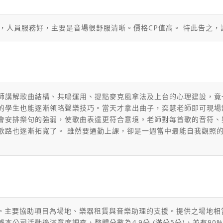
潔，人員服務好，主要是音場很舒服清晰。價格CP值高。 特此告之，
師講解歌曲結構、共鳴運用、提點麥克風拿法及上台的心理建設，竟
的學生也能逐漸領略聲樂技巧。當天才拿出曲子，奕慧老師即可現場
會安排樂句的強弱，使歌曲表達更符合意境。老師對每首歌的音符、
歌路也逐漸拓寬了。 雖然要通勤上課，卻是一週當中最能自我觀照
 (31人)。主要協助項目為場地、樂器租賃與音樂助理的支援。提供之
根據本公司活動後滿意度調查，整體分數為4.9分 (滿分5分)，並有