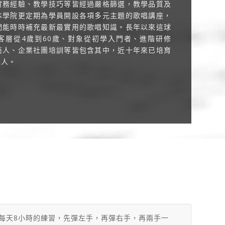
實務經驗、教學技巧等皆經過嚴格篩選，教學品質及
本學院更定期為學員開設各項多元主題的歌唱講座，
們能時時補充最新最實用的歌唱知識。長年以來這球
客層從4歲到60歲、對象從初學入門者、進階研修
藝人、企業社團培訓等皆包含其中，近十年來已培育
樂人。
每天8小時的練習，先彈左手，再彈右手，再兩手一