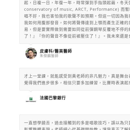
起，日複一日，年復一年，時常彈到手指頭起繭，冬天彈
conservatory of music, ARCT, P
唱不好，我也害怕我的歌聲不如預期。但這一切因為我
我如何用腹部發音，如何將聲傳達到上顎而產生正確的
易，但是要實際做到需要如同從前彈鋼琴反覆地不停的
了！』『你的聲音不像從前被壓住了！』。我未來還是
皮膚科/醫美醫師
朱傑麟醫師
才上一堂課，就能感受到黃老師的非凡魅力，
真是舞台
覺得我們進步很多，相信只要多加練習，
比賽時表演起
法國巴黎銀行
一直想學饒舌，過去接觸到的多是唱歌技巧，誤以為只
影響整體表現。老師細心從基礎開始教，讓我真正了解