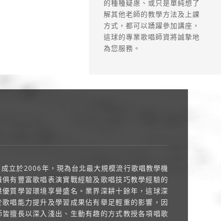
的種種疑慮、或只是單純想了
解其他老師的教學方法及上課
方式，都可以踴躍參加講座，
這球的專業歌唱師資將誠摯地
為您服務。
成立於2006年，現為台北最大規模流行歌唱教學機
羅俱有豐富歌唱表演實戰經驗及歌唱技巧教學經驗的
供優質學習環境享譽盛名。業界深耕十餘年，這球深
於歌唱能力提升及學習成果佔有舉足輕重的影響，因
師皆擅長以深入淺出、生動有趣的方式教授各項唱歌