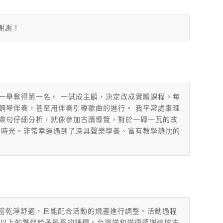
謝謝！
一舉奪得第一名。 一試成主顧，決定改成實體課程。每
鋼琴伴奏，甚至用伴奏引導歌曲的進行。 我平常處事理
樂句仔細分析，就像參加古蹟導覽，對於一磚一瓦的故
的時光。非常幸運遇到了深具聲樂學養、富有教學熱忱的
場地相當乾淨舒適，且能配合活動的規畫進行調整。活動過程
90%以上的夥伴給予最高的評價。台灣諾和諾德感謝這球古