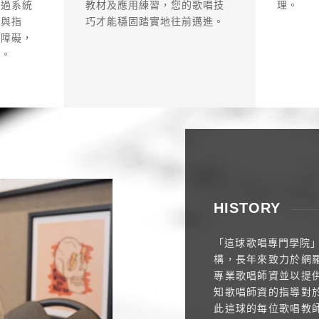
理。
教材及應用練習，您的歌唱技
透過系統
巧才能穩固踏實地往前邁進。
議與指
破障礙，
碑。
HISTORY
「這球歌唱專門學院」
構，長年來致力於網
專業歌唱師資並以提
知歌唱師資的指導對
此這球的每位歌唱教