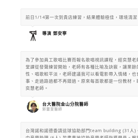
前日1/14第一次到貴店練習，結果體驗極佳，環境清
導演 鄧安寧
為了參加員工歌唱比賽而報名歌唱視訊課程，經奕慧老
堂課從發聲練習開始，老師有各種比喻及訣竅，讓業餘
性、唱歌較平淡，老師建議我可以看電影帶入情緒，也
事、走過路過都不再錯過。原來每首歌都是一份教材，
奕慧老師。
台大醫院金山分院醫師
郭蕾旻醫師
台灣諾和諾德委請這球協助部門team building
中音樂助理 (6人) 皆盡責地協助音樂老師指導學員。