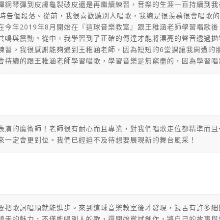
鋼琴彈到皮膚龜裂破皮還是再繼續練習，音樂的生涯一直持續到我在16
erformance) 而暫時告個段落。從前，我很喜歡聽別人唱歌，我總是很
在今年2019年8月開始在『這球音樂教室』跟王稚涵老師學習唱歌
共鳴與震動。從中，我學習到了正確的傳達才能將漂亮的聲音透過拋
練習。我很感謝能夠遇到王稚涵老師，因為短短的6堂課讓我周遭的
會持續的跟王稚涵老師學習唱歌，學習音樂是無窮盡的，因為學習唱
表演的魔術師！老師很有耐心而且專業，
對我們唱歌走位都精準而且
來一定會更到位。
我們已經迫不及待想要展現新的舞台風采！
要把歌詞唱順就能進步。來到這球音樂教室後才發現，饒舌有許多細節
饒舌的魅力，不僅能唱別人的歌，還開始嘗試創作，將自己的故事與