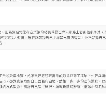
)，
因為這點常常在音樂課的發表覺得自卑。網路上看到很多影片，
跟我說我才知道，
原來以前我自己上網學出來的聲音，並不是我自己
音！
平台的歌唱比賽，想讓自己更好更專業的前提找到了這球，也很幸運
技巧，都讓我更瞭解自己面臨的困境、然後一步一步的往前邁進，遇
對的方式唱歌，想讓自己唱得舒服、聽眾也聽得舒服，推薦小嘪老師