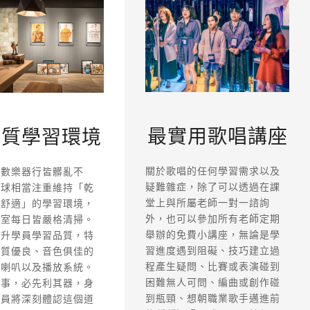
最實用歌唱講座
優質學習環境
關於歌唱的任何學習需求以及
多數樂器行皆髒亂不
疑難雜症，除了可以透過在課
這球相當注重維持「乾
堂上與所屬老師一對一諮詢
「舒適」的學習環境，
外，也可以參加所有老師定期
習室每日皆嚴格清掃。
舉辦的免費小講座，無論是學
提升學員學習品質，特
習進度遇到阻礙、技巧建立過
品質優良、音色俱佳的
程產生疑問、比賽或表演碰到
級喇叭以及播放系統。
困難無人可問、編曲或創作碰
其事，必先利其器，身
到瓶頸、想朝職業歌手邁進前
學員將深刻體認這個道