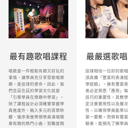
最有趣歌唱課程
最嚴選歌唱
唱歌是一件輕鬆有趣又好玩的
這球相信一位好的歌
事情，讓學員充分享受歌唱樂
須具備「豐富的表演
趣，是這球的使命。因此，我
學經驗」。擁有豐富
們念茲在茲的學習文化就是
者必定熟悉「應用」
「引導學員在樂趣中學習」。
技巧的重要性，其教
除了課程設計必須確實掌握學
定注重實用性以及層
員進度外，融入多元的音樂聆
性，以確保學員能學
聽、循序漸進帶領學員演唱簡
第一要務。而俱有豐
單有趣的熱門小曲，到難度稍
驗者，能預先了解學