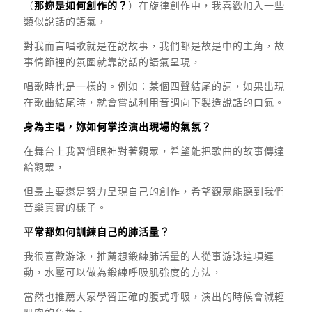
（
那妳是如何創作的？
）在旋律創作中，我喜歡加入一些
類似說話的語氣，
對我而言唱歌就是在說故事，我們都是故是中的主角，故
事情節裡的氛圍就靠說話的語氣呈現，
唱歌時也是一樣的。例如：某個四聲結尾的詞，如果出現
在歌曲結尾時，就會嘗試利用音調向下製造說話的口氣。
身為主唱，妳如何掌控演出現場的氣氛？
在舞台上我習慣眼神對著觀眾，希望能把歌曲的故事傳達
給觀眾，
但最主要還是努力呈現自己的創作，希望觀眾能聽到我們
音樂真實的樣子。
平常都如何訓練自己的肺活量？
我很喜歡游泳，推薦想鍛練肺活量的人從事游泳這項運
動，水壓可以做為鍛練呼吸肌強度的方法，
當然也推薦大家學習正確的腹式呼吸，演出的時候會減輕