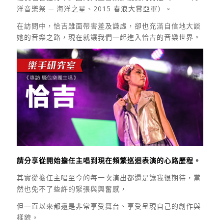
洋音樂祭 ─ 海洋之星、2015 春浪大賞亞軍）。
在訪問中，恰吉雖面帶害羞及謙虛，卻也充滿自信地大談
她的音樂之路，現在就讓我們一起進入恰吉的音樂世界。
請分享從開始擔任主唱到現在頻繁巡迴表演的心路歷程。
其實從擔任主唱至今的每一次演出都還是讓我很期待，當
然也免不了些許的緊張與興奮感，
但一直以來都還是非常享受舞台、享受呈現自己的創作與
樣貌。