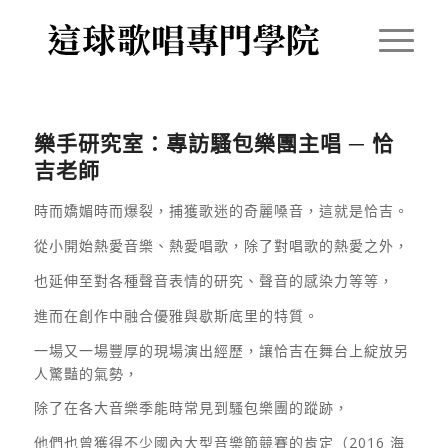
樂手研究室：專訪騷包樂團主唱 ─ 恰
吉老師
時而嬌媚時而爆裂，捕獲歌迷的奇麗嗓音，這就是恰吉。
從小開始熱愛音樂、熱愛唱歌，除了對唱歌的熱愛之外，
也延伸至對各種聲音表情的研究、聲音的感染力等等，
進而在創作中融合優雅與歇斯底里的特質。
一場又一場豐厚的現場演出經歷，讓恰吉在舞台上綻放另
人驚豔的氣勢，
除了在各大音樂季能時常見到騷包樂團的蹤跡，
他們也曾獲得不少國內大型音樂節競賽的肯定（2016 海